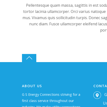
Pellentesque quam massa, sagittis in est sod
tortor lacinia ullamcorper. Orci varius natoque
mus. Vivamus quis sollicitudin turpis. Donec sagi
nunc diam. Fusce ullamcorper eleifend lacus
por
ABOUT US
CONTA
G
G S Energy Connections striving for a
first class service throughout our
Un
industry. We make utility connections