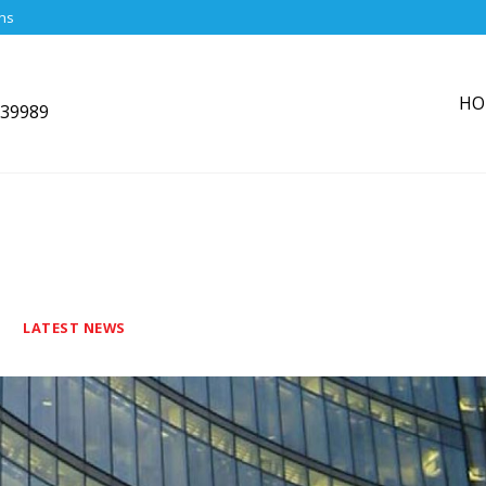
ons
HO
839989
LATEST NEWS