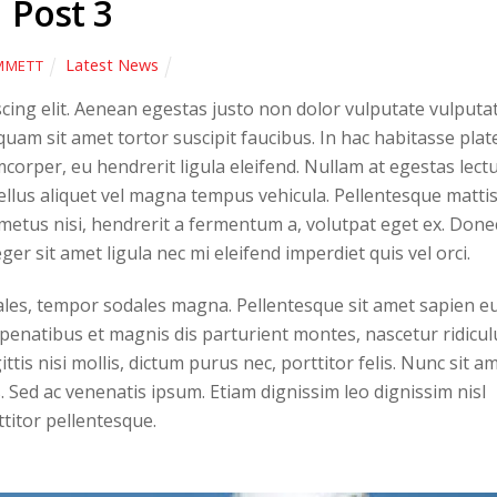
Post 3
Latest News
MMETT
cing elit. Aenean egestas justo non dolor vulputate vulputat
quam sit amet tortor suscipit faucibus. In hac habitasse plat
mcorper, eu hendrerit ligula eleifend. Nullam at egestas lectu
sellus aliquet vel magna tempus vehicula. Pellentesque matti
 metus nisi, hendrerit a fermentum a, volutpat eget ex. Done
er sit amet ligula nec mi eleifend imperdiet quis vel orci.
ales, tempor sodales magna. Pellentesque sit amet sapien e
 penatibus et magnis dis parturient montes, nascetur ridicul
ttis nisi mollis, dictum purus nec, porttitor felis. Nunc sit a
. Sed ac venenatis ipsum. Etiam dignissim leo dignissim nisl
ttitor pellentesque.