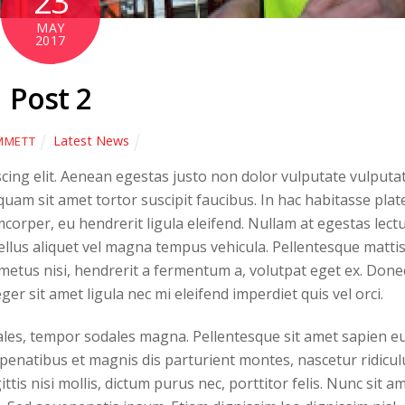
23
MAY
2017
Post 2
Latest News
MMETT
cing elit. Aenean egestas justo non dolor vulputate vulputat
quam sit amet tortor suscipit faucibus. In hac habitasse plat
mcorper, eu hendrerit ligula eleifend. Nullam at egestas lectu
sellus aliquet vel magna tempus vehicula. Pellentesque matti
 metus nisi, hendrerit a fermentum a, volutpat eget ex. Done
er sit amet ligula nec mi eleifend imperdiet quis vel orci.
ales, tempor sodales magna. Pellentesque sit amet sapien e
 penatibus et magnis dis parturient montes, nascetur ridicul
ttis nisi mollis, dictum purus nec, porttitor felis. Nunc sit a