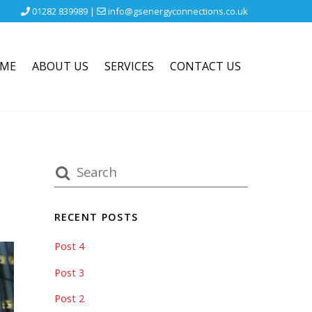
01282 839989 |
info@gsenergyconnections.co.uk
ME
ABOUT US
SERVICES
CONTACT US
RECENT POSTS
Post 4
Post 3
Post 2