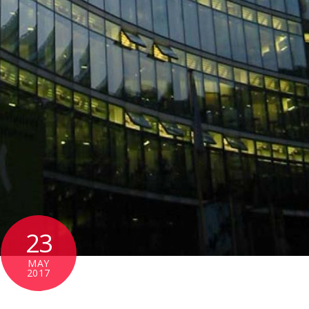
23
MAY
2017