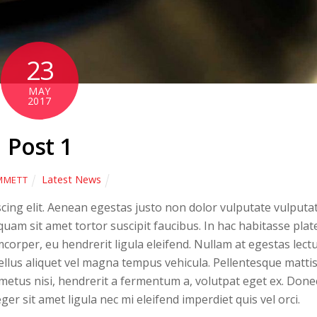
23
MAY
2017
Post 1
Latest News
MMETT
cing elit. Aenean egestas justo non dolor vulputate vulputat
quam sit amet tortor suscipit faucibus. In hac habitasse plat
mcorper, eu hendrerit ligula eleifend. Nullam at egestas lectu
sellus aliquet vel magna tempus vehicula. Pellentesque matti
 metus nisi, hendrerit a fermentum a, volutpat eget ex. Done
er sit amet ligula nec mi eleifend imperdiet quis vel orci.