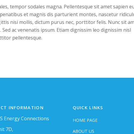
ales, tempor sodales magna. Pellentesque sit amet sapien e
 penatibus et magnis dis parturient montes, nascetur ridicul
ttis nisi mollis, dictum purus nec, porttitor felis. Nunc sit a
. Sed ac venenatis ipsum. Etiam dignissim leo dignissim nisl
ttitor pellentesque.
CT INFORMATION
QUICK LINKS
S Energy Connections
HOME PAGE
it 7D,
ABOUT US