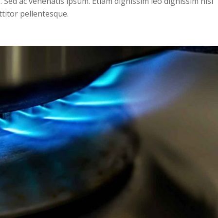
. Sed ac venenatis ipsum. Etiam dignissim leo dignissim nisl
ttitor pellentesque.