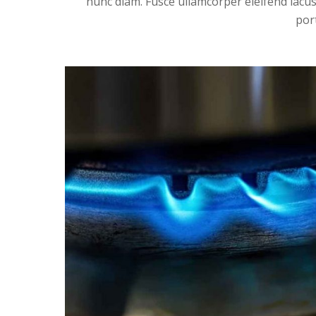
nunc diam. Fusce ullamcorper eleifend lacus
por