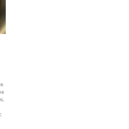
e.
ea
s,
s
c