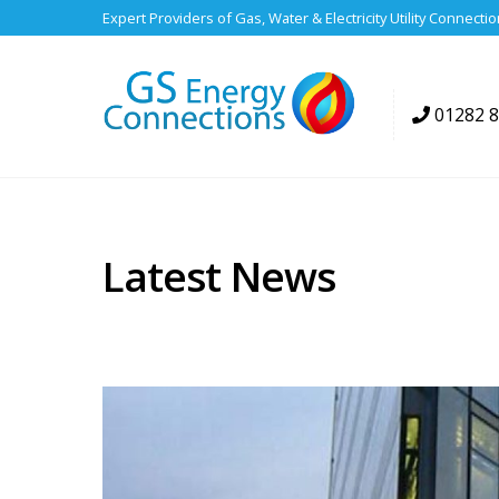
Expert Providers of Gas, Water & Electricity Utility Connecti
01282 
Latest News